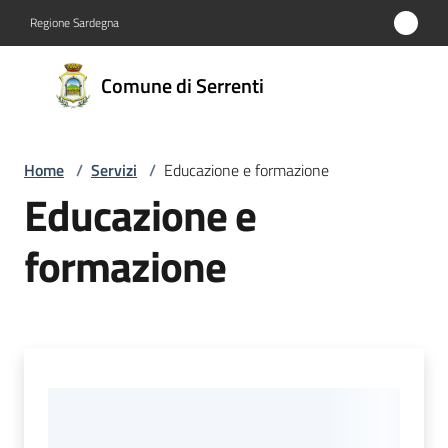
Vai al contenuto
Vai alla navigazione
Vai al footer
Regione Sardegna
Comune
Comune di Serrenti
di
Serrenti
Home
/
Servizi
/
Educazione e formazione
Educazione e
Amministrazione
formazione
Novità
Servizi
Menu selezionato
Vivere
Serrenti